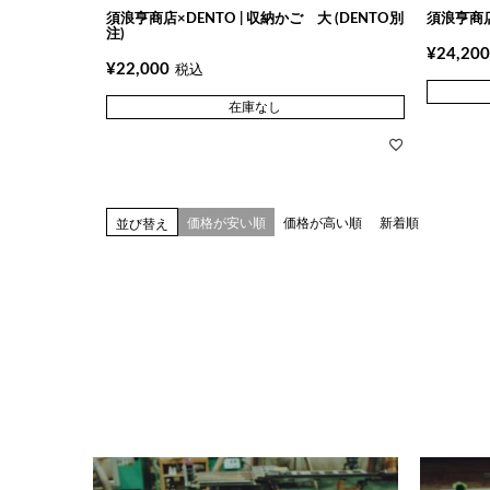
須浪亨商店×DENTO | 収納かご 大 (DENTO別
須浪亨商店
注)
¥
24,200
¥
22,000
税込
在庫なし
価格が安い順
価格が高い順
新着順
並び替え