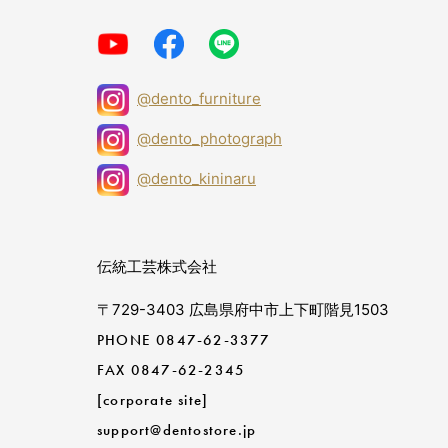
@dento_furniture
@dento_photograph
@dento_kininaru
伝統工芸株式会社
〒729-3403 広島県府中市上下町階見1503
PHONE
0847-62-3377
FAX 0847-62-2345
[corporate site]
support@dentostore.jp