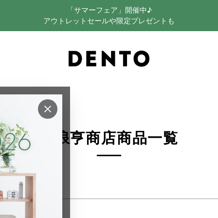
並び順
「サマーフェア」開催中♪
新着順
アウトレットセールや限定プレゼントも
登録順
価格が安い順
価格が高い順
優先度順
レビュー順
キーワードヒット順
×
須浪亨商店商品一覧
検索