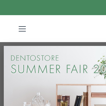
サイズ
指定なし
S
M
22.5cm
23.0cm
カラー
HOME
須浪亨商店商品一覧
レッド
ブルー
イエロー
須浪亨商店