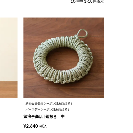
10
件中
1
-
10
件表示
新規会員登録クーポン対象商品です
バースデークーポン対象商品です
須浪亨商店 | 鍋敷き 中
¥
2,640
税込