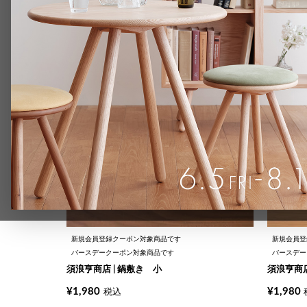
価格が安い順
価格が高い順
新着順
並び替え
新規会員登録クーポン対象商品です
新規会員登
バースデークーポン対象商品です
バースデー
須浪亨商店 | 鍋敷き 小
須浪亨商店
¥
1,980
¥
1,980
税込