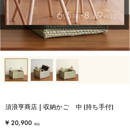
須浪亨商店 | 収納かご 中 (持ち手付)
¥
20,900
税込