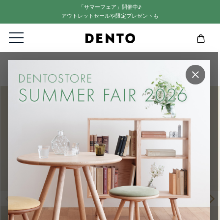
「サマーフェア」開催中♪
アウトレットセールや限定プレゼントも
HOME
雑貨
須浪亨商店 | 収納かご 中 (持ち手付)
×