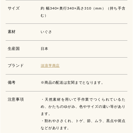
サイズ
約 幅340×奥行340×高さ310（mm）（持ち手含
む）
素材
いぐさ
生産国
日本
ブランド
須浪亨商店
備考
※商品の配送は玄関までとなります。
注意事項
・天然素材を用いて手作業でつくられているた
め、かたちのゆがみ、色やサイズの違い等があり
ます。
・割れやささくれ、トゲ、節、ムラ、黒点や斑点
などがあります。