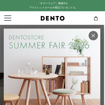
「サマーフェア」開催中♪
アウトレットセールや限定プレゼントも
HOME
STAFF BLOG
×
STAFF BLOG
STAFF BLOG
2025.02.01
【FAN’S VOICE 006】フレーム
カスタムオーダー
FAN’SVOICE