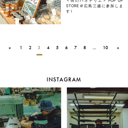
＜街のパネテリエ＞ POP UP
STORE＠広島三越に参加しま
す！
«
1
2
3
4
5
6
7
8
…
10
»
INSTAGRAM