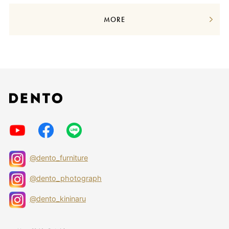
MORE
@dento_furniture
@dento_photograph
@dento_kininaru