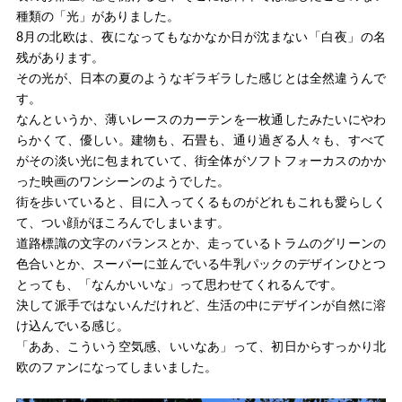
種類の「光」がありました。
8月の北欧は、夜になってもなかなか日が沈まない「白夜」の名
残があります。
その光が、日本の夏のようなギラギラした感じとは全然違うんで
す。
なんというか、薄いレースのカーテンを一枚通したみたいにやわ
らかくて、優しい。建物も、石畳も、通り過ぎる人々も、すべて
がその淡い光に包まれていて、街全体がソフトフォーカスのかか
った映画のワンシーンのようでした。
街を歩いていると、目に入ってくるものがどれもこれも愛らしく
て、つい顔がほころんでしまいます。
道路標識の文字のバランスとか、走っているトラムのグリーンの
色合いとか、スーパーに並んでいる牛乳パックのデザインひとつ
とっても、「なんかいいな」って思わせてくれるんです。
決して派手ではないんだけれど、生活の中にデザインが自然に溶
け込んでいる感じ。
「ああ、こういう空気感、いいなあ」って、初日からすっかり北
欧のファンになってしまいました。