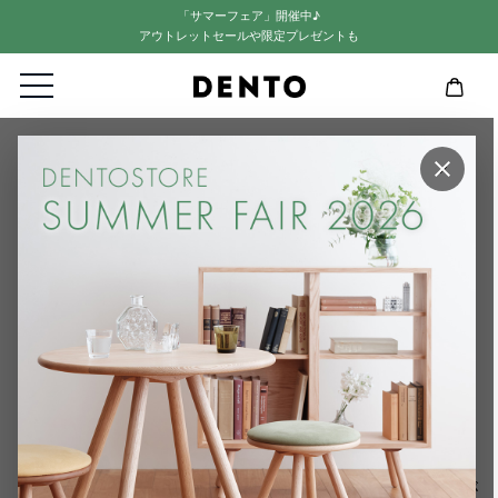
「サマーフェア」開催中♪
アウトレットセールや限定プレゼントも
HOME
STAFF BLOG
【連載：北欧、大人のぶらり旅】おい
しいごはんと、旅の記憶。 Vol.1
×
2025.12.23
【連載：北欧、大人のぶらり旅】お
いしいごはんと、旅の記憶。 Vol.1
北欧、大人のぶらり旅
Vol.1 ヘルシンキ。やわらかい光と、アアルトのカフ
ェで過ごす朝 ～8月のフィンランドは、なにもかもが