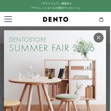
「サマーフェア」開催中♪
アウトレットセールや限定プレゼントも
HOME
MIRROR
MIRROR | 42×168cm 横置き専用ドッコ(ミラー)
×