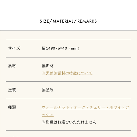
SIZE/MATERIAL/REMARKS
サイズ
幅1490×6×40（mm）
素材
無垢材
※天然無垢材の特徴について
塗装
無塗装
種類
ウォールナット / オーク / チェリー / ホワイトア
ッシュ
※樹種はお選びいただけません