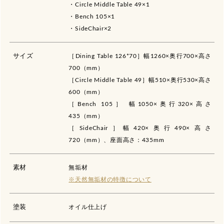
・Circle Middle Table 49×1
・Bench 105×1
・SideChair×2
サイズ
［Dining Table 126*70］幅1260×奥行700×高さ
700（mm）
［Circle Middle Table 49］幅510×奥行530×高さ
600（mm）
［Bench 105］ 幅1050×奥行320×高さ
435（mm）
［SideChair］幅420×奥行490×高さ
720（mm）、座面高さ：435mm
素材
無垢材
※天然無垢材の特徴について
塗装
オイル仕上げ