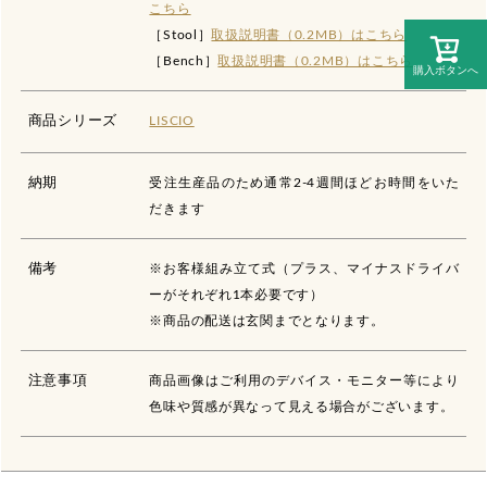
こちら
［Stool］
取扱説明書（0.2MB）はこちら
［Bench］
取扱説明書（0.2MB）はこちら
購入ボタンへ
商品シリーズ
LISCIO
納期
受注生産品のため通常2-4週間ほどお時間をいた
だきます
備考
※お客様組み立て式（プラス、マイナスドライバ
ーがそれぞれ1本必要です）
※商品の配送は玄関までとなります。
注意事項
商品画像はご利用のデバイス・モニター等により
色味や質感が異なって見える場合がございます。