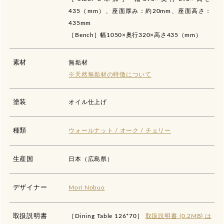
435（mm）、座面厚み：約20mm、座面高さ：
435mm
［Bench］幅1050×奥行320×高さ435（mm）
素材
無垢材
※天然無垢材の特徴について
塗装
オイル仕上げ
種類
ウォールナット / オーク / チェリー
生産国
日本（広島県）
デザイナー
Mori Nobuo
取扱説明書
［Dining Table 126*70］
取扱説明書 (0.2MB) は