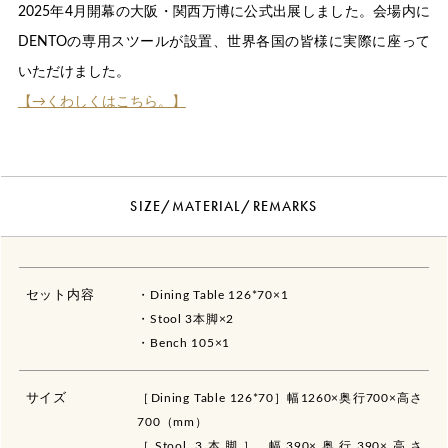
2025年4月開幕の大阪・関西万博に公式出展しました。会場内に
DENTOの専用スツールが設置、世界各国の皆様に実際に座って
いただけました。
【→くわしくはこちら。】
SIZE/MATERIAL/REMARKS
セット内容
・Dining Table 126*70×1
・Stool 3本脚×2
・Bench 105×1
サイズ
［Dining Table 126*70］幅1260×奥行700×高さ
700（mm）
［Stool 3本脚］ 幅390×奥行390×高さ