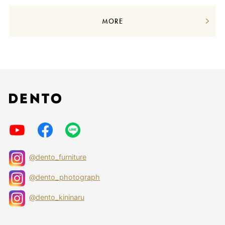
MORE
@dento_furniture
@dento_photograph
@dento_kininaru