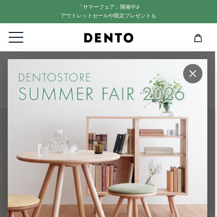
「サマーフェア」開催中♪
アウトレットセールや限定プレゼントも
HOME
FAVORMADE
×
【STORE限定】"LEARNING FROM JAPAN" 2015 Exhibition Poster - FA
VORMADE ARTS&FRAME『Nordic Frame Collection』-