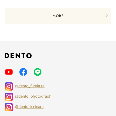
MORE
@dento_furniture
@dento_photograph
@dento_kininaru