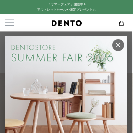
「サマーフェア」開催中♪
アウトレットセールや限定プレゼントも
HOME
FAVORMADE
×
【STORE限定】 Finn Juhl "Model 46 - Black"/デザインミュージアム・
デンマーク所蔵作品 - FAVORMADE ARTS&FRAME『Nordic Frame Collect
ion』-