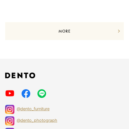
MORE
@dento_furniture
@dento_photograph