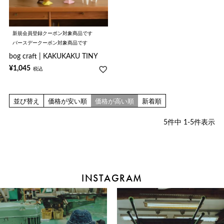
新規会員登録クーポン対象商品です
バースデークーポン対象商品です
bog craft | KAKUKAKU TINY
¥
1,045
税込
並び替え
価格が安い順
価格が高い順
新着順
5
件中
1
-
5
件表示
INSTAGRAM