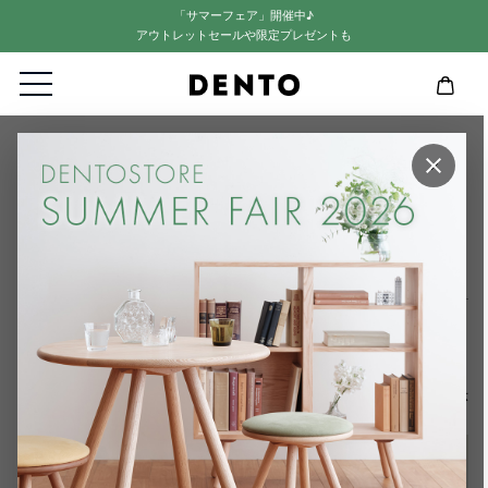
新着順
「サマーフェア」開催中♪
アウトレットセールや限定プレゼントも
登録順
価格が安い順
価格が高い順
優先度順
レビュー順
HOME
bog craft商品一覧
×
キーワードヒット順
bog craft商品一覧
検索
bog craft
詳細検索
並び替え
価格が安い順
価格が高い順
新着順
5
件中
1
-
5
件表示