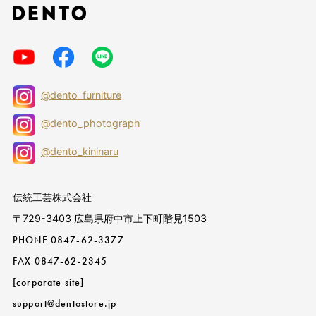
@dento_furniture
@dento_photograph
@dento_kininaru
伝統工芸株式会社
〒729-3403 広島県府中市上下町階見1503
PHONE
0847-62-3377
FAX 0847-62-2345
[corporate site]
support@dentostore.jp