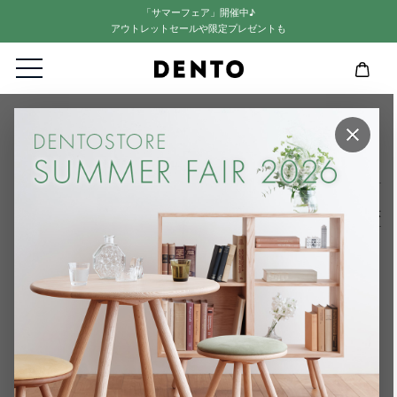
「サマーフェア」開催中♪
アウトレットセールや限定プレゼントも
HOME
ヤマユリさんのレビュー
×
ヤマユリさんのレビュー
1
件中
1
-
1
件表示