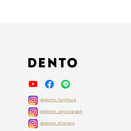
@dento_furniture
@dento_photograph
@dento_kininaru