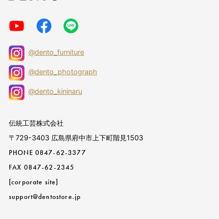
@dento_furniture
@dento_photograph
@dento_kininaru
伝統工芸株式会社
〒729-3403 広島県府中市上下町階見1503
PHONE
0847-62-3377
FAX 0847-62-2345
[corporate site]
support@dentostore.jp