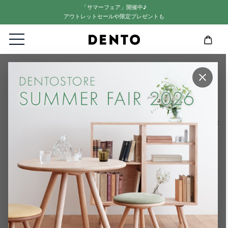
「サマーフェア」開催中♪
アウトレットセールや限定プレゼントも
HOME
KAKOさんのレビュー
×
KAKOさんのレビュー
1
件中
1
-
1
件表示