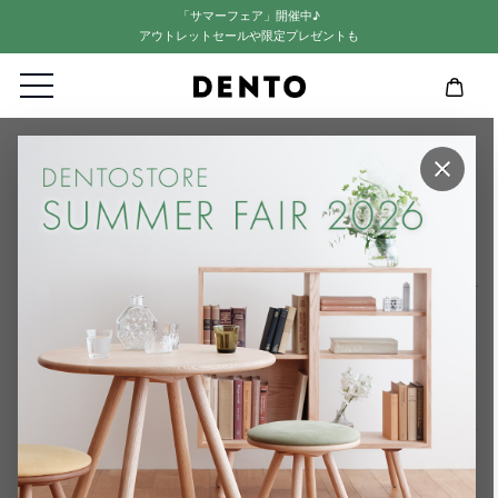
「サマーフェア」開催中♪
アウトレットセールや限定プレゼントも
HOME
SPRING SUMMER FALL WINTER AUDIO
×
SSFWA | きほんのスピーカーキット (2個セット)のレビュー
SSFWA | きほんのスピーカーキット (2個
セット)のレビュー
レビューの投稿方法
商品詳細ページの「レビューを書く」をクリックしてください。
ニックネームをご記入ください。