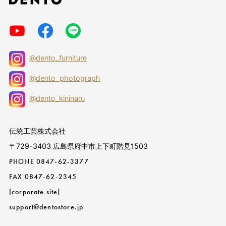
@dento_furniture
@dento_photograph
@dento_kininaru
伝統工芸株式会社
〒729-3403 広島県府中市上下町階見1503
PHONE
0847-62-3377
FAX 0847-62-2345
[corporate site]
support@dentostore.jp