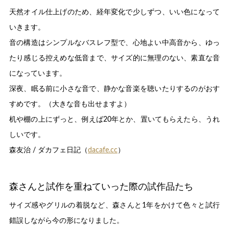
天然オイル仕上げのため、経年変化で少しずつ、いい色になって
いきます。
音の構造はシンプルなバスレフ型で、心地よい中高音から、ゆっ
たり感じる控えめな低音まで、サイズ的に無理のない、素直な音
になっています。
深夜、眠る前に小さな音で、静かな音楽を聴いたりするのがおす
すめです。（大きな音も出せますよ）
机や棚の上にずっと、例えば20年とか、置いてもらえたら、うれ
しいです。
森友治 / ダカフェ日記（
dacafe.cc
）
森さんと試作を重ねていった際の試作品たち
サイズ感やグリルの着脱など、森さんと1年をかけて色々と試行
錯誤しながら今の形になりました。