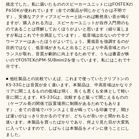
残念でした。私に届いたもののスピーカーユニットにはFOSTEXの
P650Kが使われています（全ての製品が同じかどうかは不明で
す）。安価なアクティブスピーカーと比べれば断然良い音が鳴り
ますが、購入される方は、スピーカーユニットが自作入門用のも
のであることは理解しておくほうがよいと思います（繰り返しま
すが私はこれで十分満足しています）。低音域は出ないのでサブ
ウーファーはあったほうがよいでしょう。重低音を強調するのが
目的ではなく、低音域がきちんと出ることにより中高音域とのバ
ランスが取れ、音質が劇的に向上するためです。うちは書斎が狭
いのでFOSTEXのPM-SUBmini2を使っています。私にはこれで十
分です。

■ 他社製品との比較でいえば、これまで使っていたクリプトンの
KS-33Gとは音質が全く違います。本製品は、中高音域はかなりク
リアに聞こえるものの低域は弱く、良くも悪くも全体として軽い
音に聞こえます。KS-33Gは、比較すると籠って聞こえるものの
（ケーブル長の関係で設置場所に制限があるためでもありま
す）、全ての音域でバランスよく音が鳴っている印象です。聞け
ば違いがはっきり分かるのですが、どちらが良いかと聞かれると
迷います。本製品を買ったばかりであり、何より見た目が大変気
に入っていますので、しばらくは本製品をメインに使うことにし
ました。