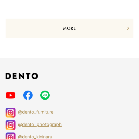
MORE
@dento_furniture
@dento_photograph
@dento_kininaru