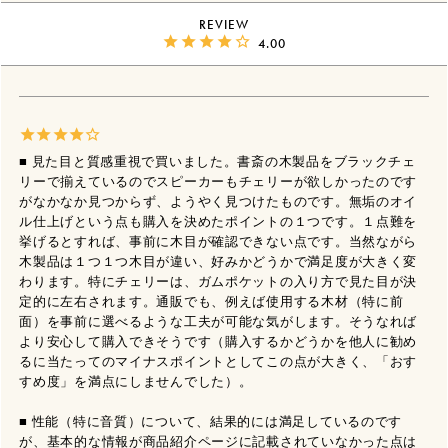
REVIEW
4.00
■ 見た目と質感重視で買いました。書斎の木製品をブラックチェ
リーで揃えているのでスピーカーもチェリーが欲しかったのです
がなかなか見つからず、ようやく見つけたものです。無垢のオイ
ル仕上げという点も購入を決めたポイントの１つです。１点難を
挙げるとすれば、事前に木目が確認できない点です。当然ながら
木製品は１つ１つ木目が違い、好みかどうかで満足度が大きく変
わります。特にチェリーは、ガムポケットの入り方で見た目が決
定的に左右されます。通販でも、例えば使用する木材（特に前
面）を事前に選べるような工夫が可能な気がします。そうなれば
より安心して購入できそうです（購入するかどうかを他人に勧め
るに当たってのマイナスポイントとしてこの点が大きく、「おす
すめ度」を満点にしませんでした）。

■ 性能（特に音質）について、結果的には満足しているのです
が、基本的な情報が商品紹介ページに記載されていなかった点は