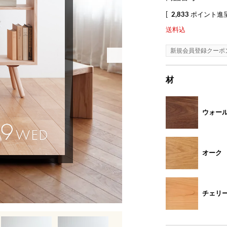
[
2,833
ポイント進呈
送料込
新規会員登録クーポ
材
ウォー
オーク
チェリ