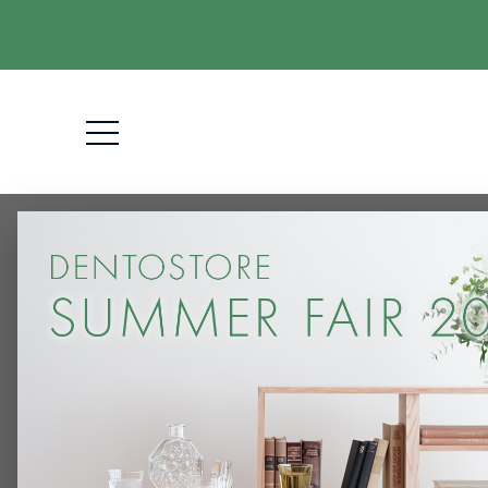
HOME
RITO
RITO | Zataku 140 L（座卓）