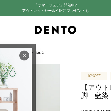
「サマーフェア」開催中♪
アウトレットセールや限定プレゼントも
IO Stool 3本脚 藍染 No.13
×
10%OFF
【アウトレッ
脚 藍染 