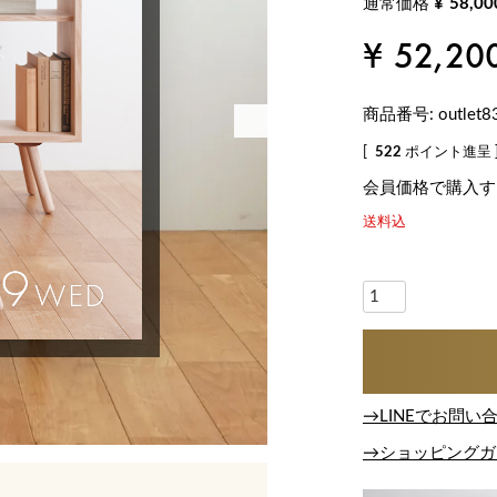
通常価格
¥
58,00
¥
52,20
商品番号
outlet8
[
522
ポイント進呈 
会員価格で購入す
送料込
→LINEでお問い
→ショッピングガ