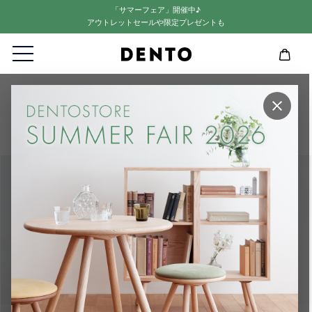
「サマーフェア」開催中♪
アウトレットセールや限定プレゼントも
HOME
アウトレット
雑貨
×
【アウトレット】FAVORMADE メイクアップボックス 2段（２ndタイプ）
ウォールナット