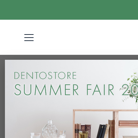
HOME
FRAME
FRAME | PETALO A3 (額縁)