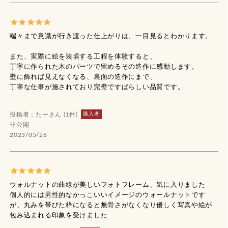
端々まで意識が行き渡った仕上がりは、一目見るとわかります。

また、実際に絵を装填する工程を体験すると、

丁寧に作られた木のパーツで留めるその造作に感動します。

壁に飾れば見えなくなる、裏面の造作にまで、

丁寧な仕事が施されており完璧ですばらしい品質です。

購入者
たー
1
非公開
2023/05/26
ウォルナットの曲線が美しいフォトフレーム、気に入りました

個人的には男性的なかっこいいイメージのウォールナットです
が、丸みを帯びた枠になると無骨さがなくなり優しく写真や絵が
包み込まれる印象を受けました　