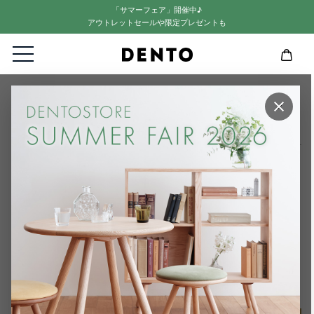
「サマーフェア」開催中♪
アウトレットセールや限定プレゼントも
HOME
ログイン
×
ログイン
ゲストの方でもご記入できます。
注意事項
【レビュー記入時のご注意】
他人の権利、利益、名誉などを損ねたり、法令に違反する内容を
投稿することはできませんのでご注意ください。
レビュー内容が不適切と判断した場合は、予告なく投稿を削除す
る場合がございます。