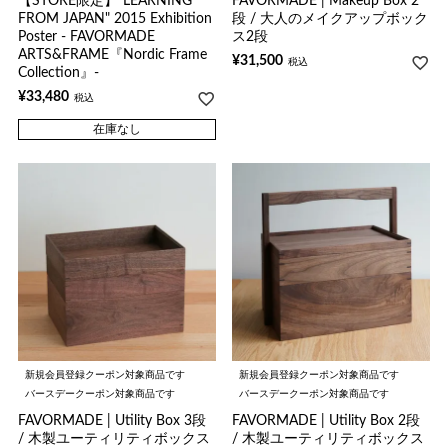
【STORE限定】"LEARNING
FAVORMADE | Makeup Box 2
FROM JAPAN" 2015 Exhibition
段 / 大人のメイクアップボック
Poster - FAVORMADE
ス2段
ARTS&FRAME『Nordic Frame
¥
31,500
税込
Collection』-
¥
33,480
税込
在庫なし
新規会員登録クーポン対象商品です
新規会員登録クーポン対象商品です
バースデークーポン対象商品です
バースデークーポン対象商品です
FAVORMADE | Utility Box 3段
FAVORMADE | Utility Box 2段
/ 木製ユーティリティボックス
/ 木製ユーティリティボックス