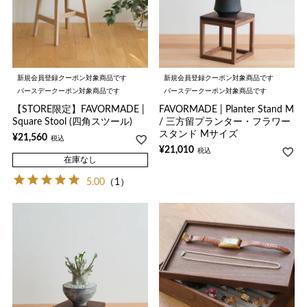
新規会員登録クーポン対象商品です
新規会員登録クーポン対象商品です
バースデークーポン対象商品です
バースデークーポン対象商品です
【STORE限定】FAVORMADE |
FAVORMADE | Planter Stand M
Square Stool (四角スツール)
/ 三方留プランター・フラワー
スタンド Mサイズ
¥
21,560
税込
¥
21,010
税込
在庫なし
5.00
（1）