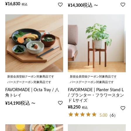
¥
16,830
税込
税込
〜
¥
14,300
新規会員登録クーポン対象商品です
新規会員登録クーポン対象商品です
バースデークーポン対象商品です
バースデークーポン対象商品です
FAVORMADE | Octa Tray / 八
FAVORMADE | Planter Stand L
角トレイ
/ プランター・フラワースタン
ド Lサイズ
税込
〜
¥
14,190
¥
8,250
税込
5.00
（6）