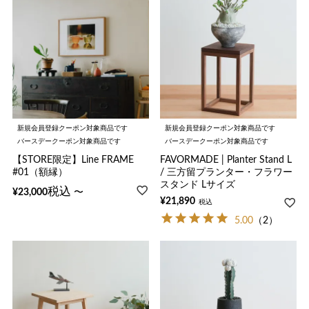
新規会員登録クーポン対象商品です
新規会員登録クーポン対象商品です
バースデークーポン対象商品です
バースデークーポン対象商品です
【STORE限定】Line FRAME
FAVORMADE | Planter Stand L
#01（額縁）
/ 三方留プランター・フラワー
スタンド Lサイズ
税込
〜
¥
23,000
¥
21,890
税込
5.00
（2）