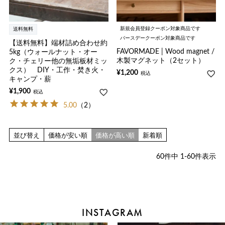
新規会員登録クーポン対象商品です
送料無料
バースデークーポン対象商品です
【送料無料】端材詰め合わせ約
FAVORMADE | Wood magnet /
5kg（ウォールナット・オー
木製マグネット（2セット）
ク・チェリー他の無垢板材ミッ
クス） DIY・工作・焚き火・
¥
1,200
税込
キャンプ・薪
¥
1,900
税込
5.00
（2）
並び替え
価格が安い順
価格が高い順
新着順
60
件中
1
-
60
件表示
INSTAGRAM