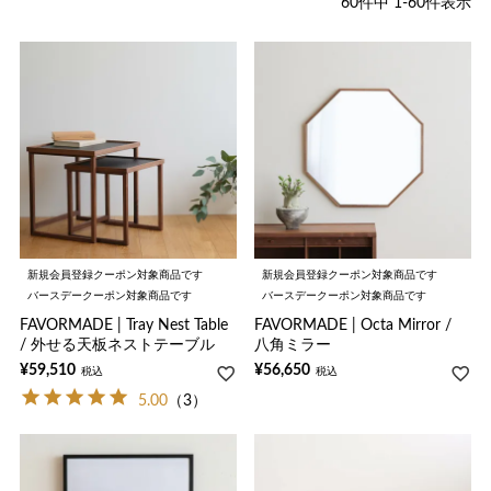
60
件中
1
-
60
件表示
新規会員登録クーポン対象商品です
新規会員登録クーポン対象商品です
バースデークーポン対象商品です
バースデークーポン対象商品です
FAVORMADE | Tray Nest Table
FAVORMADE | Octa Mirror /
/ 外せる天板ネストテーブル
八角ミラー
¥
59,510
¥
56,650
税込
税込
5.00
（3）