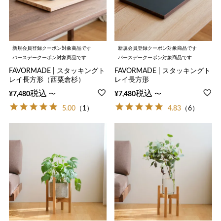
新規会員登録クーポン対象商品です
新規会員登録クーポン対象商品です
バースデークーポン対象商品です
バースデークーポン対象商品です
FAVORMADE | スタッキングト
FAVORMADE | スタッキングト
レイ長方形（西粟倉杉）
レイ長方形
税込
税込
〜
〜
¥
7,480
¥
7,480
5.00
（1）
4.83
（6）