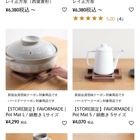
レイ正方形（西粟倉杉）
レイ正方形
税込
税込
〜
〜
¥
6,380
¥
6,380
5.00
（4）
新規会員登録クーポン対象商品です
新規会員登録クーポン対象商品です
バースデークーポン対象商品です
バースデークーポン対象商品です
【STORE限定】FAVORMADE |
【STORE限定】FAVORMADE |
Pot Mat L / 鍋敷き Lサイズ
Pot Mat S / 鍋敷き Sサイズ
¥
4,290
¥
4,070
税込
税込