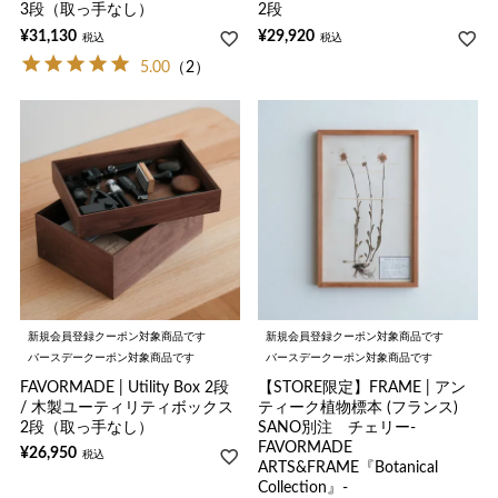
3段（取っ手なし）
2段
¥
31,130
¥
29,920
税込
税込
5.00
（2）
新規会員登録クーポン対象商品です
新規会員登録クーポン対象商品です
バースデークーポン対象商品です
バースデークーポン対象商品です
FAVORMADE | Utility Box 2段
【STORE限定】FRAME | アン
/ 木製ユーティリティボックス
ティーク植物標本 (フランス)
2段（取っ手なし）
SANO別注 チェリー-
FAVORMADE
¥
26,950
税込
ARTS&FRAME『Botanical
Collection』-