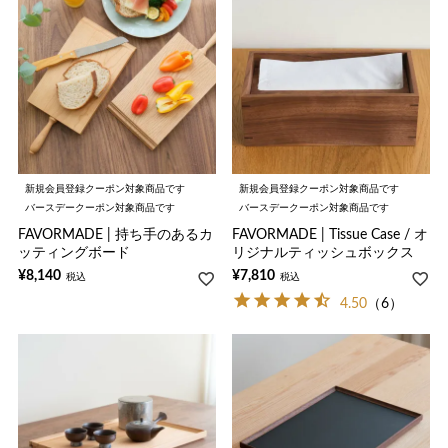
新規会員登録クーポン対象商品です
新規会員登録クーポン対象商品です
バースデークーポン対象商品です
バースデークーポン対象商品です
FAVORMADE | 持ち手のあるカ
FAVORMADE | Tissue Case / オ
ッティングボード
リジナルティッシュボックス
¥
8,140
¥
7,810
税込
税込
4.50
（6）